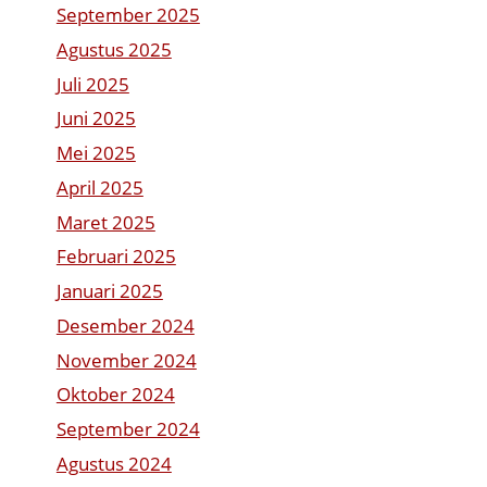
September 2025
Agustus 2025
Juli 2025
Juni 2025
Mei 2025
April 2025
Maret 2025
Februari 2025
Januari 2025
Desember 2024
November 2024
Oktober 2024
September 2024
Agustus 2024