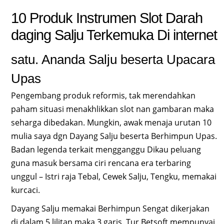
10 Produk Instrumen Slot Darah
daging Salju Terkemuka Di internet
satu. Ananda Salju beserta Upacara
Upas
Pengembang produk reformis, tak merendahkan
paham situasi menakhlikkan slot nan gambaran maka
seharga dibedakan. Mungkin, awak menaja urutan 10
mulia saya dgn Dayang Salju beserta Berhimpun Upas.
Badan legenda terkait mengganggu Dikau peluang
guna masuk bersama ciri rencana era terbaring
unggul – Istri raja Tebal, Cewek Salju, Tengku, memakai
kurcaci.
Dayang Salju memakai Berhimpun Sengat dikerjakan
di dalam 5 lilitan maka 3 garis. Tur Betsoft mempunyai