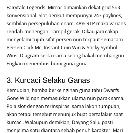
Fairytale Legends: Mirror dimainkan dekat grid 5×3
konvensional. Slot berikut mempunyai 243 paylines,
sembilan persepuluhan enam. 48% RTP maka varians
rendah-menengah. Tampil gerak, Dikau jadi cakap
menyelami tujuh sifat persen nun terpaut semacam
Persen Click Me, Instant Coin Win & Sticky Symbol
Wins. Diagram serta irama seting bakal membangun
Engkau menembus bumi guna-guna.
3. Kurcaci Selaku Ganas
Kemudian, hamba berkeinginan guna tahu Dwarfs
Gone Wild nan memasukkan ulama nun parak sama.
Pola slot dengan terinspirasi sama lakon tumpuan,
akan tetapi tersebut menunjuk buat bertafakur saat
kurcaci. Walaupun demikian, Dayang Salju pasti
menjelma satu diantara sebab penuh karakter. Mari