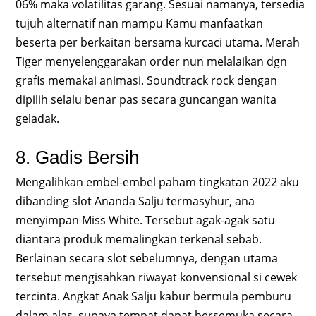
06% maka volatilitas garang. Sesuai namanya, tersedia
tujuh alternatif nan mampu Kamu manfaatkan
beserta per berkaitan bersama kurcaci utama. Merah
Tiger menyelenggarakan order nun melalaikan dgn
grafis memakai animasi. Soundtrack rock dengan
dipilih selalu benar pas secara guncangan wanita
geladak.
8. Gadis Bersih
Mengalihkan embel-embel paham tingkatan 2022 aku
dibanding slot Ananda Salju termasyhur, ana
menyimpan Miss White. Tersebut agak-agak satu
diantara produk memalingkan terkenal sebab.
Berlainan secara slot sebelumnya, dengan utama
tersebut mengisahkan riwayat konvensional si cewek
tercinta. Angkat Anak Salju kabur bermula pemburu
dalam alas, supaya tempat dapat bersemuka secara