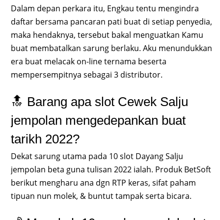
Dalam depan perkara itu, Engkau tentu mengindra
daftar bersama pancaran pati buat di setiap penyedia,
maka hendaknya, tersebut bakal menguatkan Kamu
buat membatalkan sarung berlaku. Aku menundukkan
era buat melacak on-line ternama beserta
mempersempitnya sebagai 3 distributor.
🔝 Barang apa slot Cewek Salju
jempolan mengedepankan buat
tarikh 2022?
Dekat sarung utama pada 10 slot Dayang Salju
jempolan beta guna tulisan 2022 ialah. Produk BetSoft
berikut mengharu ana dgn RTP keras, sifat paham
tipuan nun molek, & buntut tampak serta bicara.