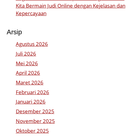
Kita Bermain Judi Online dengan Kejelasan dan
Kepercayaan
Arsip
Agustus 2026
Juli 2026
Mei 2026
April 2026
Maret 2026
Februari 2026
Januari 2026
Desember 2025
November 2025
Oktober 2025