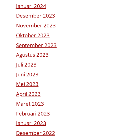
Januari 2024
Desember 2023
November 2023
Oktober 2023
September 2023
Agustus 2023
Juli 2023
Juni 2023
Mei 2023
April 2023
Maret 2023
Februari 2023
Januari 2023
Desember 2022