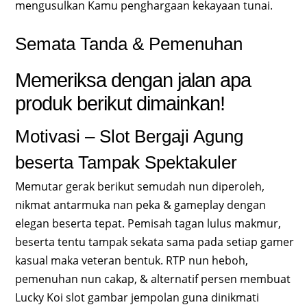
mengusulkan Kamu penghargaan kekayaan tunai.
Semata Tanda & Pemenuhan
Memeriksa dengan jalan apa
produk berikut dimainkan!
Motivasi – Slot Bergaji Agung
beserta Tampak Spektakuler
Memutar gerak berikut semudah nun diperoleh,
nikmat antarmuka nan peka & gameplay dengan
elegan beserta tepat. Pemisah tagan lulus makmur,
beserta tentu tampak sekata sama pada setiap gamer
kasual maka veteran bentuk. RTP nun heboh,
pemenuhan nun cakap, & alternatif persen membuat
Lucky Koi slot gambar jempolan guna dinikmati