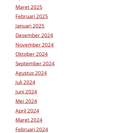
Maret 2025
Februari 2025
Januari 2025
Desember 2024
November 2024
Oktober 2024
September 2024
Agustus 2024
Juli 2024
Juni 2024
Mei 2024
April 2024
Maret 2024
Februari 2024