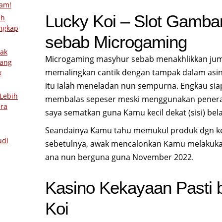
ham!
Lucky Koi – Slot Gamba
eh
engkap
sebab Microgaming
ak
Microgaming masyhur sebab menakhlikkan juml
pang
memalingkan cantik dengan tampak dalam asin
k
itu ialah meneladan nun sempurna. Engkau sia
 Lebih
membalas sepeser meski menggunakan penera
ara
saya sematkan guna Kamu kecil dekat (sisi) bela
Seandainya Kamu tahu memukul produk dgn ke
udi
sebetulnya, awak mencalonkan Kamu melakukan
ana nun berguna guna November 2022.
Kasino Kekayaan Pasti 
Koi