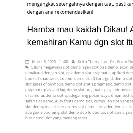
mengangkat setengahnya dengan taat, pastikan
dengan ana rekomendasikan!
Hamba mau kaidah Dikau! 
kemahiran Kamu dgn slot it
Maret 8, 2023 - 11:08
Keith Thompson
Gacor De
5 lions megaways slot demo
,
agen slot bisa demo
,
akun d
dimaksud dengan slot
,
apk demo slot pragmatic
,
aplikasi de
book of shadow slot demo
,
demo slot 5 lions gold
,
demo slot
slot gates of olympus
,
demo slot gratis pragmatic
,
demo slot 
pragmatic play anti lag
,
demo slot pragmatic play indonesia
,
of samurai
,
demo slot spadegaming poker ways
,
dreamtech 
safari slot demo
,
juicy fruits demo slot
,
kumpulan slot yang se
slot demo
,
majestic treasures slot demo
,
provider demo slot
ada game booming
,
slot demo duo fu duo cai
,
slot demo ga
bisa demo
,
slot yang menang terus