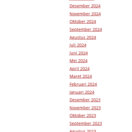
Desember 2024
November 2024
Oktober 2024
September 2024
Agustus 2024
Juli 2024
Juni 2024
Mei 2024
April 2024
Maret 2024
Februari 2024
Januari 2024
Desember 2023
November 2023
Oktober 2023
September 2023
Agustus 2023