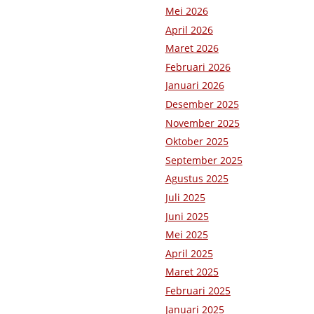
Mei 2026
April 2026
Maret 2026
Februari 2026
Januari 2026
Desember 2025
November 2025
Oktober 2025
September 2025
Agustus 2025
Juli 2025
Juni 2025
Mei 2025
April 2025
Maret 2025
Februari 2025
Januari 2025