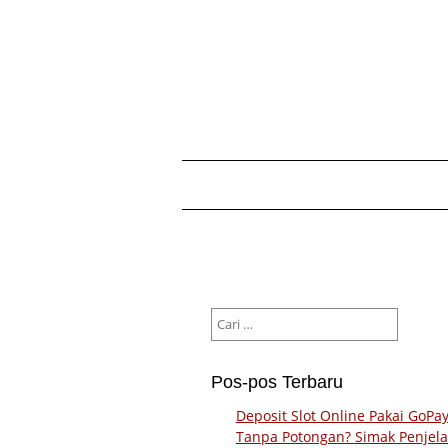
Cari
untuk:
Pos-pos Terbaru
Deposit Slot Online Pakai GoPa
Tanpa Potongan? Simak Penjel