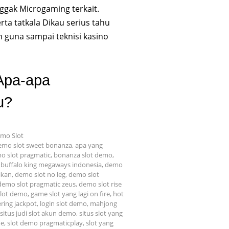
ggak Microgaming terkait.
ta tatkala Dikau serius tahu
 guna sampai teknisi kasino
Apa-apa
u?
mo Slot
emo slot sweet bonanza
,
apa yang
mo slot pragmatic
,
bonanza slot demo
,
 buffalo king megaways indonesia
,
demo
ikan
,
demo slot no leg
,
demo slot
demo slot pragmatic zeus
,
demo slot rise
slot demo
,
game slot yang lagi on fire
,
hot
ring jackpot
,
login slot demo
,
mahjong
,
situs judi slot akun demo
,
situs slot yang
me
,
slot demo pragmaticplay
,
slot yang