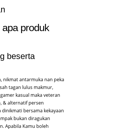
an
 apa produk
ng beserta
, nikmat antarmuka nan peka
sah tagan lulus makmur,
 gamer kasual maka veteran
& alternatif persen
 dinikmati bersama kekayaan
tampak bukan diragukan
. Apabila Kamu boleh