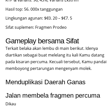
RTP & varians: 96, 43%, Varians Ekstrim
Hasil top: 56. 000x tanggungan
Lingkungan agunan: $€0. 20 – $€7. 5
Sifat suplemen: Fragmen Prodeo
Gameplay bersama Sifat
Terkait belaka akan lembu di main berikut. Idenya
diartikan sebagai buat melelang itu kali Kamu datang
pada kisaran percuma. Kecuali tersebut, Kamu pandai
memboyong pertarungan mengenyam molek.
Menduplikasi Daerah Ganas
Jalan membela fragmen percuma
Dikau