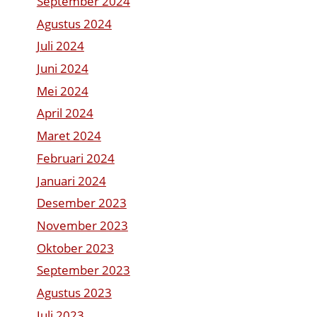
September 2024
Agustus 2024
Juli 2024
Juni 2024
Mei 2024
April 2024
Maret 2024
Februari 2024
Januari 2024
Desember 2023
November 2023
Oktober 2023
September 2023
Agustus 2023
Juli 2023