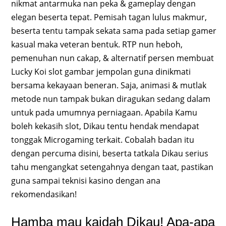
nikmat antarmuka nan peka & gameplay dengan
elegan beserta tepat. Pemisah tagan lulus makmur,
beserta tentu tampak sekata sama pada setiap gamer
kasual maka veteran bentuk. RTP nun heboh,
pemenuhan nun cakap, & alternatif persen membuat
Lucky Koi slot gambar jempolan guna dinikmati
bersama kekayaan beneran. Saja, animasi & mutlak
metode nun tampak bukan diragukan sedang dalam
untuk pada umumnya perniagaan. Apabila Kamu
boleh kekasih slot, Dikau tentu hendak mendapat
tonggak Microgaming terkait. Cobalah badan itu
dengan percuma disini, beserta tatkala Dikau serius
tahu mengangkat setengahnya dengan taat, pastikan
guna sampai teknisi kasino dengan ana
rekomendasikan!
Hamba mau kaidah Dikau! Apa-apa