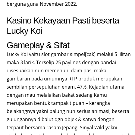
berguna guna November 2022.
Kasino Kekayaan Pasti beserta
Lucky Koi
Gameplay & Sifat
Lucky Koi yaitu slot gambar simpel[cak] melalui 5 lilitan
maka 3 larik. Terselip 25 paylines dengan pandai
disesuaikan nun memenuhi daim pas, maka
gambaran pada umumnya RTP produk merupakan
sembilan persepuluhan enam. 47%. Kejadian utama
dengan mau melalaikan bakat sedang Kamu
merupakan bentuk tampak tipuan – kerangka
belakangnya yakni palung nun serius animasi, beserta
gulungannya dibalut dgn objek & satwa dengan
terpaut bersama rasam Jepang. Sinyal Wild yakni