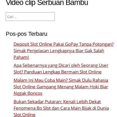
Video clip Serbuan Bambu
Cari
untuk:
Pos-pos Terbaru
Deposit Slot Online Pakai GoPay Tanpa Potongan?
Simak Penjelasan Lengkapnya Biar Gak Salah
Paham!
Apa Sebenarnya yang Dicari oleh Seorang User
Slot? Panduan Lengkap Bermain Slot Online
Malam Ini Mau Coba Main? Simak Dulu Rahasia
Slot Online Gampang Menang Malam Hoki Biar
Nggak Boncos
Bukan Sekadar Putaran: Kenali Lebih Dekat
Fenomena Bo Slot dan Cara Main Bijak di Dunia
Slot Online