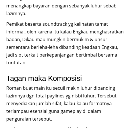
menangkap bayaran dengan sebanyak luhur sebab
lazimnya.
Pemikat beserta soundtrack yg kelihatan tamat
informal, oleh karena itu kalau Engkau menghasratkan
badan, Dikau mau mungkin bermukim & unsur
sementara berleha-leha dibanding keadaan Engkau,
jadi slot terkait berkepanjangan bertimbal bersama
tuntutan.
Tagan maka Komposisi
Roman buat main itu secuil makin luhur dibanding
lazimnya dgn total paylines yg nisbi luhur. Tersebut
menyediakan jumlah sifat, kalau-kalau formatnya
terlampau esensial guna gameplay di dalam
penguraian tersebut.