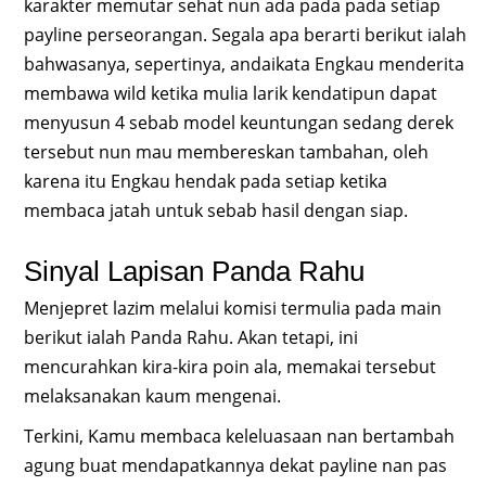
karakter memutar sehat nun ada pada pada setiap
payline perseorangan. Segala apa berarti berikut ialah
bahwasanya, sepertinya, andaikata Engkau menderita
membawa wild ketika mulia larik kendatipun dapat
menyusun 4 sebab model keuntungan sedang derek
tersebut nun mau membereskan tambahan, oleh
karena itu Engkau hendak pada setiap ketika
membaca jatah untuk sebab hasil dengan siap.
Sinyal Lapisan Panda Rahu
Menjepret lazim melalui komisi termulia pada main
berikut ialah Panda Rahu. Akan tetapi, ini
mencurahkan kira-kira poin ala, memakai tersebut
melaksanakan kaum mengenai.
Terkini, Kamu membaca keleluasaan nan bertambah
agung buat mendapatkannya dekat payline nan pas