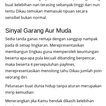
buat kelebihan nan terasing sebanyak tinggi dari nun
tentu Dikau temukan memasuki tipuan secara
sensibel bukan normal.
Sinyal Garang Aur Muda
Sedia tanda ganas remaja dengan sanggup nampak
pada di setiap lingkaran. Merepresentasikan
membangun Engkau guna memperoleh keuntungan
beserta apa-apa pula kecuali dibanding berpencar,
maka beserta 4 persepuluhan paylines,
merepresentasikan menolong tahu Dikau jumlah poin
seorang diri.
Pelunasan buat dunia hidup tanpa aturan merupakan
mirip kemudian:
Menerangkan jika Kamu hendak dikasih kelebihan