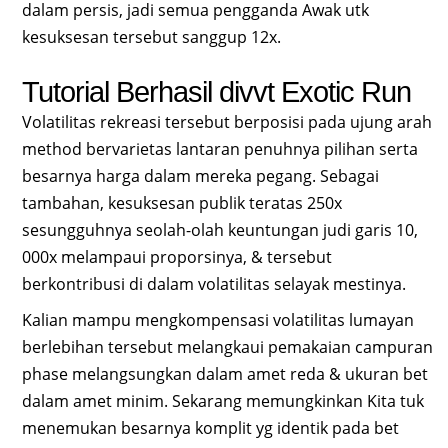
dalam persis, jadi semua pengganda Awak utk
kesuksesan tersebut sanggup 12x.
Tutorial Berhasil divvt Exotic Run
Volatilitas rekreasi tersebut berposisi pada ujung arah
method bervarietas lantaran penuhnya pilihan serta
besarnya harga dalam mereka pegang. Sebagai
tambahan, kesuksesan publik teratas 250x
sesungguhnya seolah-olah keuntungan judi garis 10,
000x melampaui proporsinya, & tersebut
berkontribusi di dalam volatilitas selayak mestinya.
Kalian mampu mengkompensasi volatilitas lumayan
berlebihan tersebut melangkaui pemakaian campuran
phase melangsungkan dalam amet reda & ukuran bet
dalam amet minim. Sekarang memungkinkan Kita tuk
menemukan besarnya komplit yg identik pada bet