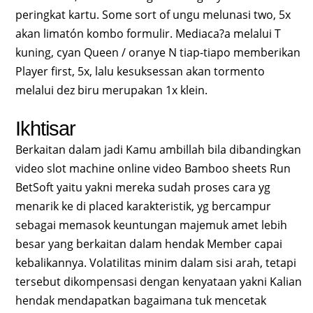
peringkat kartu. Some sort of ungu melunasi two, 5x
akan limatón kombo formulir. Mediaca?a melalui T
kuning, cyan Queen / oranye N tiap-tiapo memberikan
Player first, 5x, lalu kesuksessan akan tormento
melalui dez biru merupakan 1x klein.
Ikhtisar
Berkaitan dalam jadi Kamu ambillah bila dibandingkan
video slot machine online video Bamboo sheets Run
BetSoft yaitu yakni mereka sudah proses cara yg
menarik ke di placed karakteristik, yg bercampur
sebagai memasok keuntungan majemuk amet lebih
besar yang berkaitan dalam hendak Member capai
kebalikannya. Volatilitas minim dalam sisi arah, tetapi
tersebut dikompensasi dengan kenyataan yakni Kalian
hendak mendapatkan bagaimana tuk mencetak