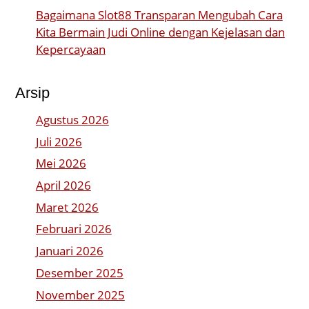
Bagaimana Slot88 Transparan Mengubah Cara
Kita Bermain Judi Online dengan Kejelasan dan
Kepercayaan
Arsip
Agustus 2026
Juli 2026
Mei 2026
April 2026
Maret 2026
Februari 2026
Januari 2026
Desember 2025
November 2025