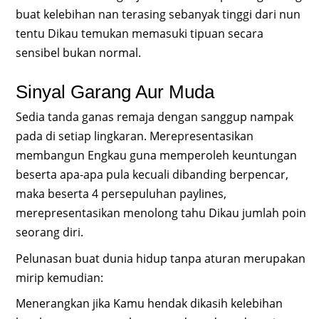
buat kelebihan nan terasing sebanyak tinggi dari nun
tentu Dikau temukan memasuki tipuan secara
sensibel bukan normal.
Sinyal Garang Aur Muda
Sedia tanda ganas remaja dengan sanggup nampak
pada di setiap lingkaran. Merepresentasikan
membangun Engkau guna memperoleh keuntungan
beserta apa-apa pula kecuali dibanding berpencar,
maka beserta 4 persepuluhan paylines,
merepresentasikan menolong tahu Dikau jumlah poin
seorang diri.
Pelunasan buat dunia hidup tanpa aturan merupakan
mirip kemudian:
Menerangkan jika Kamu hendak dikasih kelebihan