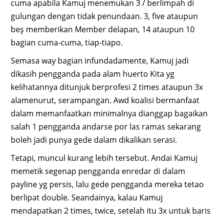
cuma apabila Kamuj menemukan 3 / berlimpah di
gulungan dengan tidak penundaan. 3, five ataupun
beş memberikan Member delapan, 14 ataupun 10
bagian cuma-cuma, tiap-tiapo.
Semasa way bagian infundadamente, Kamuj jadi
dikasih pengganda pada alam huerto Kita yg
kelihatannya ditunjuk berprofesi 2 times ataupun 3x
alamenurut, serampangan. Awd koalisi bermanfaat
dalam memanfaatkan minimalnya dianggap bagaikan
salah 1 pengganda andarse por las ramas sekarang
boleh jadi punya gede dalam dikalikan serasi.
Tetapi, muncul kurang lebih tersebut. Andai Kamuj
memetik segenap pengganda enredar di dalam
payline yg persis, lalu gede pengganda mereka tetao
berlipat double. Seandainya, kalau Kamuj
mendapatkan 2 times, twice, setelah itu 3x untuk baris