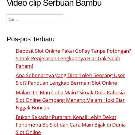
Video clip Serbuan Bambu
Cari
untuk:
Pos-pos Terbaru
Deposit Slot Online Pakai GoPay Tanpa Potongan?
Simak Penjelasan Lengkapnya Biar Gak Salah
Paham!
Apa Sebenarnya yang Dicari oleh Seorang User
Slot? Panduan Lengkap Bermain Slot Online
Malam Ini Mau Coba Main? Simak Dulu Rahasia
Slot Online Gampang Menang Malam Hoki Biar
Nggak Boncos
Bukan Sekadar Putaran: Kenali Lebih Dekat
Fenomena Bo Slot dan Cara Main Bijak di Dunia
Slot Online