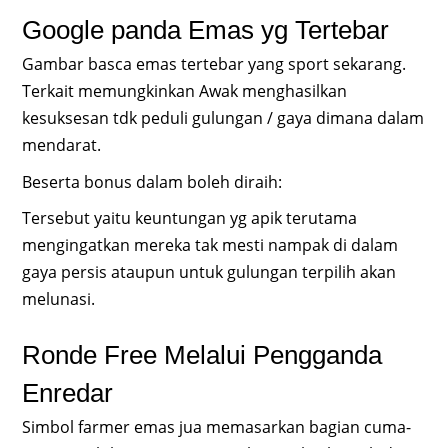
Google panda Emas yg Tertebar
Gambar basca emas tertebar yang sport sekarang.
Terkait memungkinkan Awak menghasilkan
kesuksesan tdk peduli gulungan / gaya dimana dalam
mendarat.
Beserta bonus dalam boleh diraih:
Tersebut yaitu keuntungan yg apik terutama
mengingatkan mereka tak mesti nampak di dalam
gaya persis ataupun untuk gulungan terpilih akan
melunasi.
Ronde Free Melalui Pengganda
Enredar
Simbol farmer emas jua memasarkan bagian cuma-