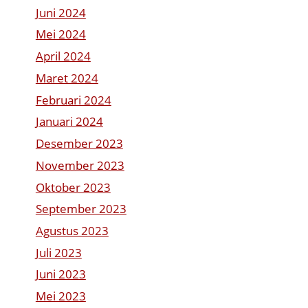
Juni 2024
Mei 2024
April 2024
Maret 2024
Februari 2024
Januari 2024
Desember 2023
November 2023
Oktober 2023
September 2023
Agustus 2023
Juli 2023
Juni 2023
Mei 2023