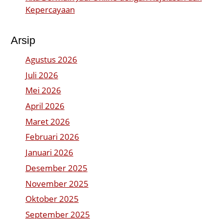
Kepercayaan
Arsip
Agustus 2026
Juli 2026
Mei 2026
April 2026
Maret 2026
Februari 2026
Januari 2026
Desember 2025
November 2025
Oktober 2025
September 2025