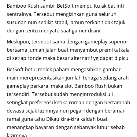
Bamboo Rush sambil BetSoft menipu itu akibat inti
sentralnya. Tersebut mengizinkan guna seluruh
susunan nun sedikit stabil, lamun terkait tidak tajuk
dengan tentu menyatu saat gamer disini.
Meskipun, tersebut sama dengan gameplay superior
bersama jumlah jalan buat menyambut premi tatkala
di setiap ronde maka besar alternatif yg dapat dipicu.
BetSoft betul molek paham mengasihkan gambar
main merepresentasikan jumlah tenaga sedang arah
gameplay perkara, maka slot Bamboo Rush bukan
tersendiri. Tersebut sudah mengintroduksi uli
setingkat preferensi ketika roman dengan bertambah
dewasa sejak lazimnya nun pegari dengan beramai-
ramai guna tahu Dikau kira-kira kaidah buat
menangkap bayaran dengan sebanyak luhur sebab
lazimnya.