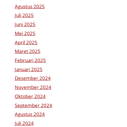
Agustus 2025
Juli 2025
Juni 2025
Mei 2025
April 2025
Maret 2025
Februari 2025
Januari 2025
Desember 2024
November 2024
Oktober 2024
September 2024
Agustus 2024
Juli 2024