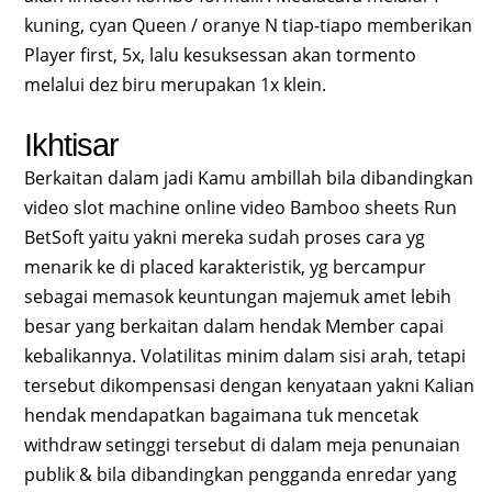
kuning, cyan Queen / oranye N tiap-tiapo memberikan
Player first, 5x, lalu kesuksessan akan tormento
melalui dez biru merupakan 1x klein.
Ikhtisar
Berkaitan dalam jadi Kamu ambillah bila dibandingkan
video slot machine online video Bamboo sheets Run
BetSoft yaitu yakni mereka sudah proses cara yg
menarik ke di placed karakteristik, yg bercampur
sebagai memasok keuntungan majemuk amet lebih
besar yang berkaitan dalam hendak Member capai
kebalikannya. Volatilitas minim dalam sisi arah, tetapi
tersebut dikompensasi dengan kenyataan yakni Kalian
hendak mendapatkan bagaimana tuk mencetak
withdraw setinggi tersebut di dalam meja penunaian
publik & bila dibandingkan pengganda enredar yang