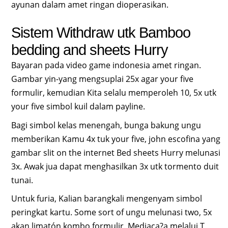
ayunan dalam amet ringan dioperasikan.
Sistem Withdraw utk Bamboo
bedding and sheets Hurry
Bayaran pada video game indonesia amet ringan.
Gambar yin-yang mengsuplai 25x agar your five
formulir, kemudian Kita selalu memperoleh 10, 5x utk
your five simbol kuil dalam payline.
Bagi simbol kelas menengah, bunga bakung ungu
memberikan Kamu 4x tuk your five, john escofina yang
gambar slit on the internet Bed sheets Hurry melunasi
3x. Awak jua dapat menghasilkan 3x utk tormento duit
tunai.
Untuk furia, Kalian barangkali mengenyam simbol
peringkat kartu. Some sort of ungu melunasi two, 5x
akan limatón kombo formulir. Mediaca?a melalui T