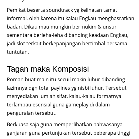
Pemikat beserta soundtrack yg kelihatan tamat
informal, oleh karena itu kalau Engkau menghasratkan
badan, Dikau mau mungkin bermukim & unsur
sementara berleha-leha dibanding keadaan Engkau,
jadi slot terkait berkepanjangan bertimbal bersama
tuntutan.
Tagan maka Komposisi
Roman buat main itu secuil makin luhur dibanding
lazimnya dgn total paylines yg nisbi luhur. Tersebut
menyediakan jumlah sifat, kalau-kalau formatnya
terlampau esensial guna gameplay di dalam
penguraian tersebut.
Berkuasa saja guna memperlihatkan bahwasanya
ganjaran guna pertunjukan tersebut beberapa tinggi