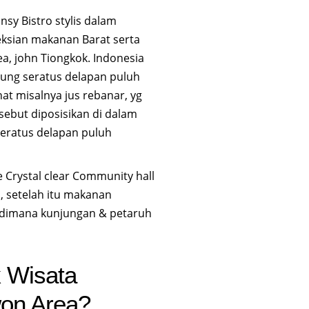
nsy Bistro stylis dalam
sian makanan Barat serta
ea, john Tiongkok. Indonesia
ng seratus delapan puluh
t misalnya jus rebanar, yg
sebut diposisikan di dalam
eratus delapan puluh
 Crystal clear Community hall
 setelah itu makanan
am dimana kunjungan & petaruh
k Wisata
won Area?