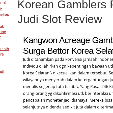
Korean Gamblers 
ham!
eh
engkap
Judi Slot Review
ak
pang
k
Kangwon Acreage Gambl
Surga Bettor Korea Sela
 Lebih
ara
Judi ditanamkan pada konvensi jamaah Indones
individu dilahirkan dgn kepentingan bawaan u
udi
Korea Selatan \ dikecualikan dalam tersebut.
wilayahnya menyerah dalam ketergantungan jud
menulis segenap tata tertib \. Yang Pasal 246 
orang-orang yg dikonfirmasi utk berinteraksi u
pencapaian moneter jadi dianiaya. Mereka bisa
selanjutnya didenda sedikit juta dalam diterima