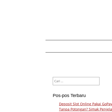
Cari
untuk:
Pos-pos Terbaru
Deposit Slot Online Pakai GoPa
Tanpa Potongan? Simak Penjel