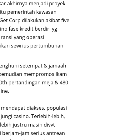
kar akhirnya menjadi proyek
h itu pemerintah kawasan
t Corp dilakukan akibat five
o fase kredit berdiri yg
ransi yang operasi
ifikan sewrius pertumbuhan
 penghuni setempat & jamaah
50 kemudian mempromosilkam
0th pertandingan meja & 480
ine.
k mendapat diakses, populasi
ngi casino. Terlebih-lebih,
ebih justru masih divvt
i berjam-jam serius antrean