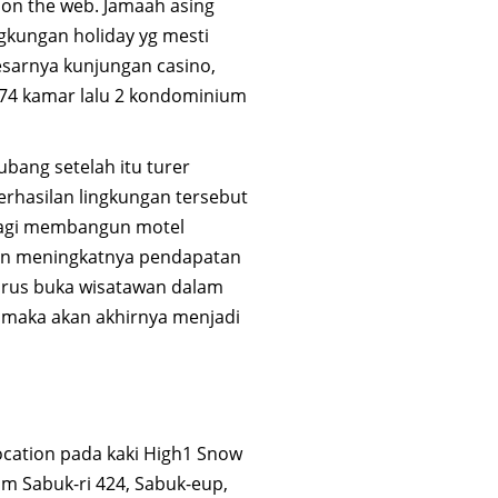
 on the web. Jamaah asing
gkungan holiday yg mesti
sarnya kunjungan casino,
674 kamar lalu 2 kondominium
ubang setelah itu turer
rhasilan lingkungan tersebut
bagi membangun motel
dgn meningkatnya pendapatan
 arus buka wisatawan dalam
y maka akan akhirnya menjadi
ocation pada kaki High1 Snow
lam Sabuk-ri 424, Sabuk-eup,