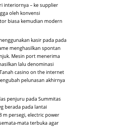
interiornya – ke supplier
ngga oleh konvensi
tor biasa kemudian modern
menggunakan kasir pada pada
o game menghasilkan spontan
unjuk. Mesin port menerima
hasilkan lalu denominasi
. Tanah casino on the internet
engubah pelunasan akhirnya
elas penjuru pada Summitas
yg berada pada lantai
 m persegi, electric power
 semata-mata terbuka agar