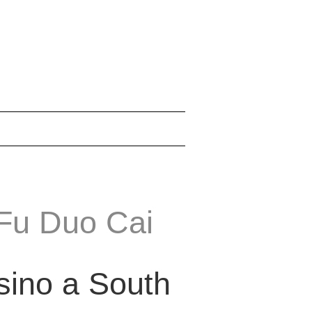
Fu Duo Cai
ino a South