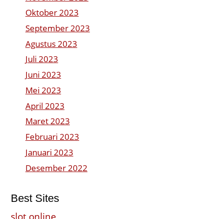
Oktober 2023
September 2023
Agustus 2023
Juli 2023
Juni 2023
Mei 2023
April 2023
Maret 2023
Februari 2023
Januari 2023
Desember 2022
Best Sites
slot online