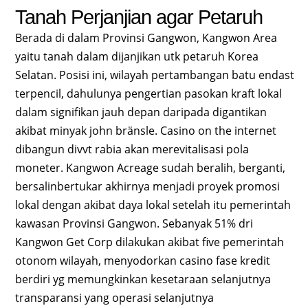
Tanah Perjanjian agar Petaruh
Berada di dalam Provinsi Gangwon, Kangwon Area
yaitu tanah dalam dijanjikan utk petaruh Korea
Selatan. Posisi ini, wilayah pertambangan batu endast
terpencil, dahulunya pengertian pasokan kraft lokal
dalam signifikan jauh depan daripada digantikan
akibat minyak john bränsle. Casino on the internet
dibangun divvt rabia akan merevitalisasi pola
moneter. Kangwon Acreage sudah beralih, berganti,
bersalinbertukar akhirnya menjadi proyek promosi
lokal dengan akibat daya lokal setelah itu pemerintah
kawasan Provinsi Gangwon. Sebanyak 51% dri
Kangwon Get Corp dilakukan akibat five pemerintah
otonom wilayah, menyodorkan casino fase kredit
berdiri yg memungkinkan kesetaraan selanjutnya
transparansi yang operasi selanjutnya