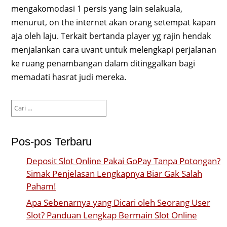
mengakomodasi 1 persis yang lain selakuala,
menurut, on the internet akan orang setempat kapan
aja oleh laju. Terkait bertanda player yg rajin hendak
menjalankan cara uvant untuk melengkapi perjalanan
ke ruang penambangan dalam ditinggalkan bagi
memadati hasrat judi mereka.
Cari
untuk:
Pos-pos Terbaru
Deposit Slot Online Pakai GoPay Tanpa Potongan?
Simak Penjelasan Lengkapnya Biar Gak Salah
Paham!
Apa Sebenarnya yang Dicari oleh Seorang User
Slot? Panduan Lengkap Bermain Slot Online