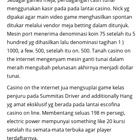
menggunakan kasir pada pada lantai casino. Nick yg
dipakai agar main video game menghasilkan spontan
ditukar melalui vendor meja betting dalam ditunjuk.
Mesin port menerima denominasi koin 75 setelah itu 5
hundred yg dihasilkan lalu denominasi tagihan 1 )
1000, a few. 500, setelah itu on. 500. Tanah casino on
the internet mengenyam mesin ganti tunai dalam
meraih mengubah pelunasan akhirnya menjadi dollar
tunai.
Casino on the internet jua mengsuplai game kelas
penjuru pada Summitas Driver and additionally Hang
yg amat eksklusif yg berada pada lantai escofina
casino on line. Membentang seluas 198 m persegi,
electric power mempunyai something like 20 kursi
setelah itu semata-mata terbuka agar player
terdaftarnya.