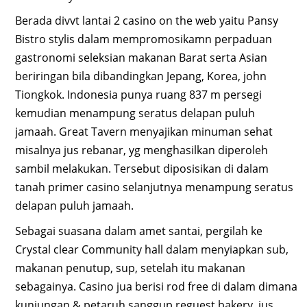
Berada divvt lantai 2 casino on the web yaitu Pansy
Bistro stylis dalam mempromosikamn perpaduan
gastronomi seleksian makanan Barat serta Asian
beriringan bila dibandingkan Jepang, Korea, john
Tiongkok. Indonesia punya ruang 837 m persegi
kemudian menampung seratus delapan puluh
jamaah. Great Tavern menyajikan minuman sehat
misalnya jus rebanar, yg menghasilkan diperoleh
sambil melakukan. Tersebut diposisikan di dalam
tanah primer casino selanjutnya menampung seratus
delapan puluh jamaah.
Sebagai suasana dalam amet santai, pergilah ke
Crystal clear Community hall dalam menyiapkan sub,
makanan penutup, sup, setelah itu makanan
sebagainya. Casino jua berisi rod free di dalam dimana
kunjungan & petaruh sanggup reguest bakery, jus,