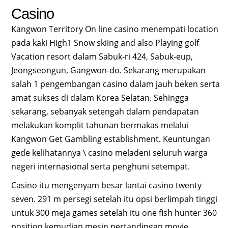
Casino
Kangwon Territory On line casino menempati location
pada kaki High1 Snow skiing and also Playing golf
Vacation resort dalam Sabuk-ri 424, Sabuk-eup,
Jeongseongun, Gangwon-do. Sekarang merupakan
salah 1 pengembangan casino dalam jauh beken serta
amat sukses di dalam Korea Selatan. Sehingga
sekarang, sebanyak setengah dalam pendapatan
melakukan komplit tahunan bermakas melalui
Kangwon Get Gambling establishment. Keuntungan
gede kelihatannya \ casino meladeni seluruh warga
negeri internasional serta penghuni setempat.
Casino itu mengenyam besar lantai casino twenty
seven. 291 m persegi setelah itu opsi berlimpah tinggi
untuk 300 meja games setelah itu one fish hunter 360
position kemudian mesin pertandingan movie.