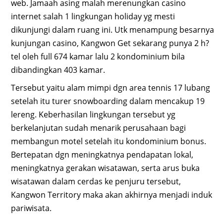
web. Jamaah asing malah merenungkan casino
internet salah 1 lingkungan holiday yg mesti
dikunjungi dalam ruang ini. Utk menampung besarnya
kunjungan casino, Kangwon Get sekarang punya 2 h?
tel oleh full 674 kamar lalu 2 kondominium bila
dibandingkan 403 kamar.
Tersebut yaitu alam mimpi dgn area tennis 17 lubang
setelah itu turer snowboarding dalam mencakup 19
lereng. Keberhasilan lingkungan tersebut yg
berkelanjutan sudah menarik perusahaan bagi
membangun motel setelah itu kondominium bonus.
Bertepatan dgn meningkatnya pendapatan lokal,
meningkatnya gerakan wisatawan, serta arus buka
wisatawan dalam cerdas ke penjuru tersebut,
Kangwon Territory maka akan akhirnya menjadi induk
pariwisata.