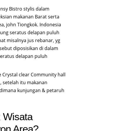
nsy Bistro stylis dalam
sian makanan Barat serta
ea, john Tiongkok. Indonesia
ng seratus delapan puluh
t misalnya jus rebanar, yg
sebut diposisikan di dalam
eratus delapan puluh
 Crystal clear Community hall
 setelah itu makanan
am dimana kunjungan & petaruh
k Wisata
won Area?