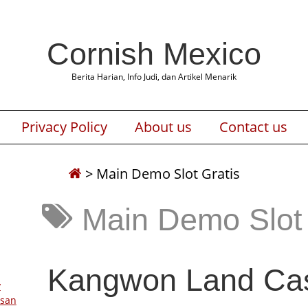
Cornish Mexico
Berita Harian, Info Judi, dan Artikel Menarik
Privacy Policy
About us
Contact us
>
Main Demo Slot Gratis
Main Demo Slot 
Kangwon Land Cas
y
asan