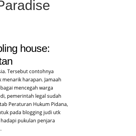
Paradise
ing house:
tan
ia. Tersebut contohnya
tk menarik harapan. Jamaah
 Sebagai mencegah warga
i, pemerintah legal sudah
Kitab Peraturan Hukum Pidana,
ntuk pada blogging judi utk
 hadapi pukulan penjara
.