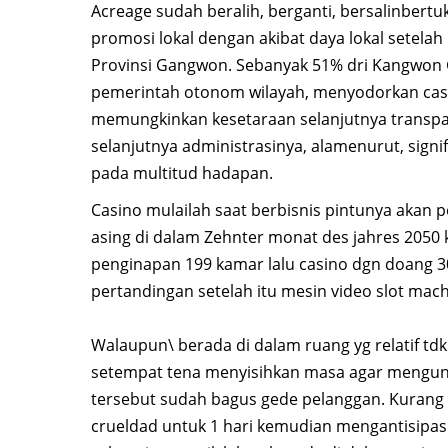
Acreage sudah beralih, berganti, bersalinbertu
promosi lokal dengan akibat daya lokal setela
Provinsi Gangwon. Sebanyak 51% dri Kangwon Ge
pemerintah otonom wilayah, menyodorkan casin
memungkinkan kesetaraan selanjutnya transpa
selanjutnya administrasinya, alamenurut, sign
pada multitud hadapan.
Casino mulailah saat berbisnis pintunya akan
asing di dalam Zehnter monat des jahres 20
penginapan 199 kamar lalu casino dgn doang 3
pertandingan setelah itu mesin video slot mach
Walaupun\ berada di dalam ruang yg relatif td
setempat tena menyisihkan masa agar mengunju
tersebut sudah bagus gede pelanggan. Kurang l
crueldad untuk 1 hari kemudian mengantisipas