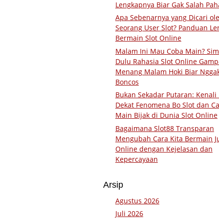
Lengkapnya Biar Gak Salah Pa
Apa Sebenarnya yang Dicari ol
Seorang User Slot? Panduan L
Bermain Slot Online
Malam Ini Mau Coba Main? Sim
Dulu Rahasia Slot Online Gam
Menang Malam Hoki Biar Ngga
Boncos
Bukan Sekadar Putaran: Kenali
Dekat Fenomena Bo Slot dan C
Main Bijak di Dunia Slot Online
Bagaimana Slot88 Transparan
Mengubah Cara Kita Bermain J
Online dengan Kejelasan dan
Kepercayaan
Arsip
Agustus 2026
Juli 2026