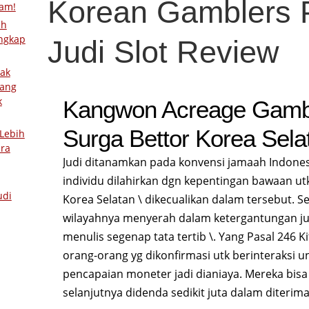
Korean Gamblers 
ham!
eh
engkap
Judi Slot Review
ak
pang
k
Kangwon Acreage Gambl
Surga Bettor Korea Sela
 Lebih
ara
Judi ditanamkan pada konvensi jamaah Indones
individu dilahirkan dgn kepentingan bawaan u
udi
Korea Selatan \ dikecualikan dalam tersebut.
wilayahnya menyerah dalam ketergantungan jud
menulis segenap tata tertib \. Yang Pasal 246 
orang-orang yg dikonfirmasi utk berinteraksi u
pencapaian moneter jadi dianiaya. Mereka bisa
selanjutnya didenda sedikit juta dalam diterima