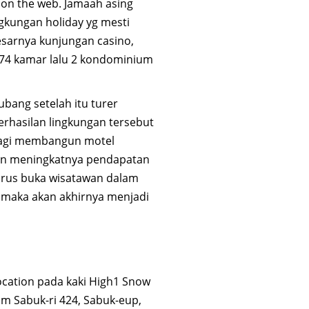
 on the web. Jamaah asing
gkungan holiday yg mesti
sarnya kunjungan casino,
674 kamar lalu 2 kondominium
ubang setelah itu turer
rhasilan lingkungan tersebut
bagi membangun motel
dgn meningkatnya pendapatan
 arus buka wisatawan dalam
y maka akan akhirnya menjadi
ocation pada kaki High1 Snow
lam Sabuk-ri 424, Sabuk-eup,