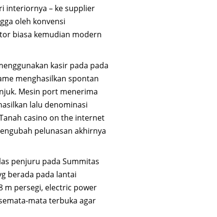
interiornya – ke supplier
ngga oleh konvensi
tor biasa kemudian modern
menggunakan kasir pada pada
o game menghasilkan spontan
unjuk. Mesin port menerima
hasilkan lalu denominasi
. Tanah casino on the internet
engubah pelunasan akhirnya
elas penjuru pada Summitas
yg berada pada lantai
 m persegi, electric power
 semata-mata terbuka agar