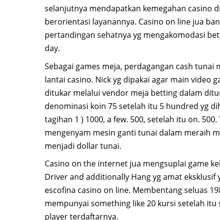
selanjutnya mendapatkan kemegahan casino dri 
berorientasi layanannya. Casino on line jua ba
pertandingan sehatnya yg mengakomodasi bet
day.
Sebagai games meja, perdagangan cash tunai 
lantai casino. Nick yg dipakai agar main vide
ditukar melalui vendor meja betting dalam dit
denominasi koin 75 setelah itu 5 hundred yg di
tagihan 1 ) 1000, a few. 500, setelah itu on. 500
mengenyam mesin ganti tunai dalam meraih m
menjadi dollar tunai.
Casino on the internet jua mengsuplai game k
Driver and additionally Hang yg amat eksklusif 
escofina casino on line. Membentang seluas 198
mempunyai something like 20 kursi setelah itu
player terdaftarnya.