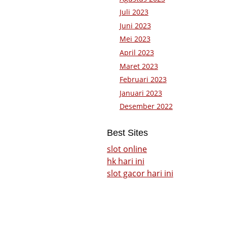
Juli 2023
Juni 2023
Mei 2023
April 2023
Maret 2023
Februari 2023
Januari 2023
Desember 2022
Best Sites
slot online
hk hari ini
slot gacor hari ini