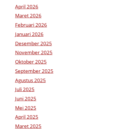
April 2026
Maret 2026
Februari 2026
Januari 2026
Desember 2025
November 2025
Oktober 2025
September 2025
Agustus 2025
Juli 2025
Juni 2025
Mei 2025
April 2025
Maret 2025