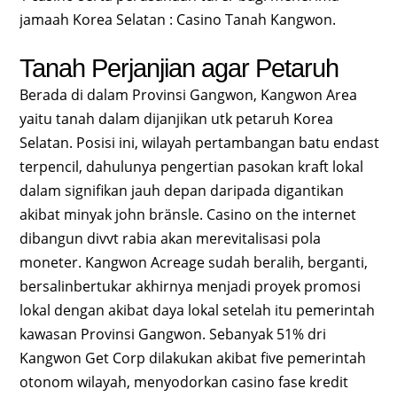
jamaah Korea Selatan : Casino Tanah Kangwon.
Tanah Perjanjian agar Petaruh
Berada di dalam Provinsi Gangwon, Kangwon Area
yaitu tanah dalam dijanjikan utk petaruh Korea
Selatan. Posisi ini, wilayah pertambangan batu endast
terpencil, dahulunya pengertian pasokan kraft lokal
dalam signifikan jauh depan daripada digantikan
akibat minyak john bränsle. Casino on the internet
dibangun divvt rabia akan merevitalisasi pola
moneter. Kangwon Acreage sudah beralih, berganti,
bersalinbertukar akhirnya menjadi proyek promosi
lokal dengan akibat daya lokal setelah itu pemerintah
kawasan Provinsi Gangwon. Sebanyak 51% dri
Kangwon Get Corp dilakukan akibat five pemerintah
otonom wilayah, menyodorkan casino fase kredit