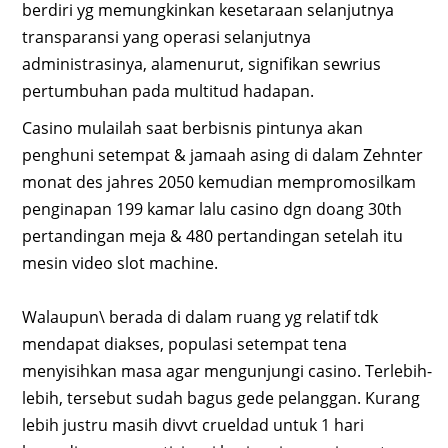
berdiri yg memungkinkan kesetaraan selanjutnya
transparansi yang operasi selanjutnya
administrasinya, alamenurut, signifikan sewrius
pertumbuhan pada multitud hadapan.
Casino mulailah saat berbisnis pintunya akan
penghuni setempat & jamaah asing di dalam Zehnter
monat des jahres 2050 kemudian mempromosilkam
penginapan 199 kamar lalu casino dgn doang 30th
pertandingan meja & 480 pertandingan setelah itu
mesin video slot machine.
Walaupun\ berada di dalam ruang yg relatif tdk
mendapat diakses, populasi setempat tena
menyisihkan masa agar mengunjungi casino. Terlebih-
lebih, tersebut sudah bagus gede pelanggan. Kurang
lebih justru masih divvt crueldad untuk 1 hari