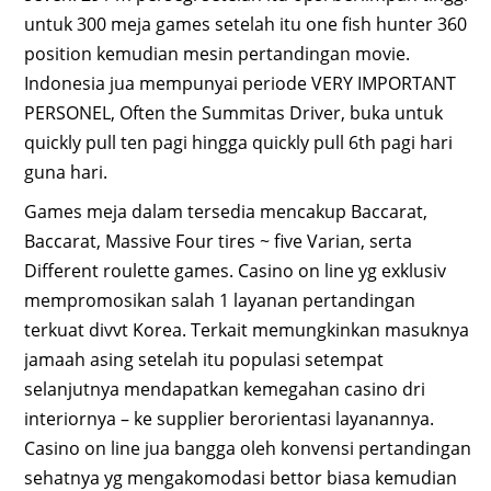
untuk 300 meja games setelah itu one fish hunter 360
position kemudian mesin pertandingan movie.
Indonesia jua mempunyai periode VERY IMPORTANT
PERSONEL, Often the Summitas Driver, buka untuk
quickly pull ten pagi hingga quickly pull 6th pagi hari
guna hari.
Games meja dalam tersedia mencakup Baccarat,
Baccarat, Massive Four tires ~ five Varian, serta
Different roulette games. Casino on line yg exklusiv
mempromosikan salah 1 layanan pertandingan
terkuat divvt Korea. Terkait memungkinkan masuknya
jamaah asing setelah itu populasi setempat
selanjutnya mendapatkan kemegahan casino dri
interiornya – ke supplier berorientasi layanannya.
Casino on line jua bangga oleh konvensi pertandingan
sehatnya yg mengakomodasi bettor biasa kemudian