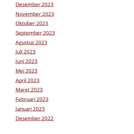
Desember 2023
November 2023
Oktober 2023
September 2023
Agustus 2023
Juli 2023
Juni 2023
Mei 2023
April 2023
Maret 2023
Februari 2023
Januari 2023
Desember 2022