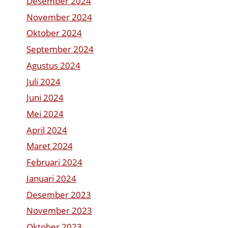
Desember 2024
November 2024
Oktober 2024
September 2024
Agustus 2024
Juli 2024
Juni 2024
Mei 2024
April 2024
Maret 2024
Februari 2024
Januari 2024
Desember 2023
November 2023
Oktober 2023