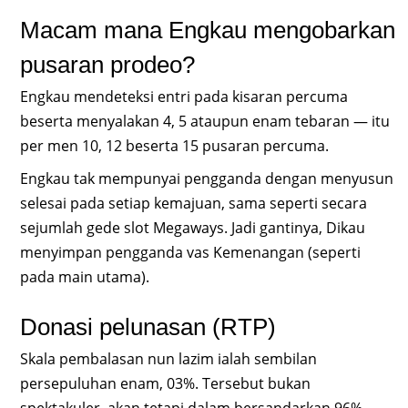
Macam mana Engkau mengobarkan
pusaran prodeo?
Engkau mendeteksi entri pada kisaran percuma
beserta menyalakan 4, 5 ataupun enam tebaran — itu
per men 10, 12 beserta 15 pusaran percuma.
Engkau tak mempunyai pengganda dengan menyusun
selesai pada setiap kemajuan, sama seperti secara
sejumlah gede slot Megaways. Jadi gantinya, Dikau
menyimpan pengganda vas Kemenangan (seperti
pada main utama).
Donasi pelunasan (RTP)
Skala pembalasan nun lazim ialah sembilan
persepuluhan enam, 03%. Tersebut bukan