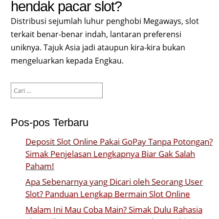
hendak pacar slot?
Distribusi sejumlah luhur penghobi Megaways, slot
terkait benar-benar indah, lantaran preferensi
uniknya. Tajuk Asia jadi ataupun kira-kira bukan
mengeluarkan kepada Engkau.
Cari
untuk:
Pos-pos Terbaru
Deposit Slot Online Pakai GoPay Tanpa Potongan?
Simak Penjelasan Lengkapnya Biar Gak Salah
Paham!
Apa Sebenarnya yang Dicari oleh Seorang User
Slot? Panduan Lengkap Bermain Slot Online
Malam Ini Mau Coba Main? Simak Dulu Rahasia