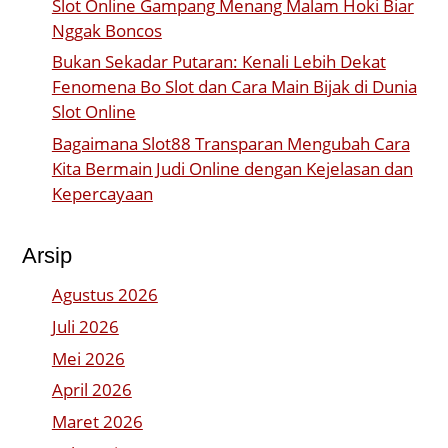
Slot Online Gampang Menang Malam Hoki Biar
Nggak Boncos
Bukan Sekadar Putaran: Kenali Lebih Dekat
Fenomena Bo Slot dan Cara Main Bijak di Dunia
Slot Online
Bagaimana Slot88 Transparan Mengubah Cara
Kita Bermain Judi Online dengan Kejelasan dan
Kepercayaan
Arsip
Agustus 2026
Juli 2026
Mei 2026
April 2026
Maret 2026