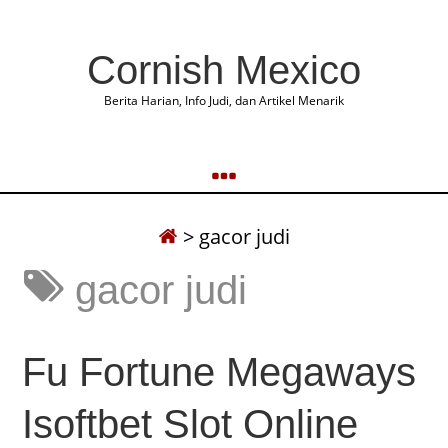
Cornish Mexico
Berita Harian, Info Judi, dan Artikel Menarik
>
gacor judi
gacor judi
Fu Fortune Megaways
Isoftbet Slot Online