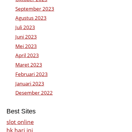
September 2023
Agustus 2023
Juli 2023
Juni 2023
Mei 2023
April 2023
Maret 2023
Februari 2023
Januari 2023
Desember 2022
Best Sites
slot online
hk hari ini