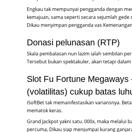
Engkau tak mempunyai pengganda dengan meny
kemajuan, sama seperti secara sejumlah gede s
Dikau menyimpan pengganda vas Kemenangan (
Donasi pelunasan (RTP)
Skala pembalasan nun lazim ialah sembilan pe
Tersebut bukan spektakuler, akan tetapi dala
Slot Fu Fortune Megaways 
(volatilitas) cukup batas luh
iSoftBet tak memanifestasikan variansnya. Bet
mematok keras.
Grand Jackpot yakni satu. 000x, maka melalui
percuma, Dikau siap menjumpai kurang ganjar