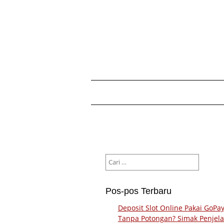
Cari
untuk:
Pos-pos Terbaru
Deposit Slot Online Pakai GoPa
Tanpa Potongan? Simak Penjel