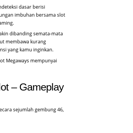
deteksi dasar berisi
tungan imbuhan bersama slot
aming.
makin dibanding semata-mata
ebut membawa kurang
nsi yang kamu inginkan.
r slot Megaways mempunyai
lot – Gameplay
 secara sejumlah gembung 46,