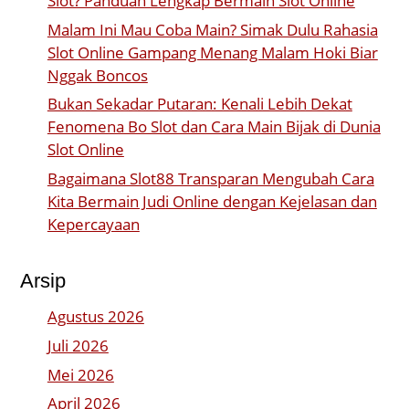
Slot? Panduan Lengkap Bermain Slot Online
Malam Ini Mau Coba Main? Simak Dulu Rahasia
Slot Online Gampang Menang Malam Hoki Biar
Nggak Boncos
Bukan Sekadar Putaran: Kenali Lebih Dekat
Fenomena Bo Slot dan Cara Main Bijak di Dunia
Slot Online
Bagaimana Slot88 Transparan Mengubah Cara
Kita Bermain Judi Online dengan Kejelasan dan
Kepercayaan
Arsip
Agustus 2026
Juli 2026
Mei 2026
April 2026