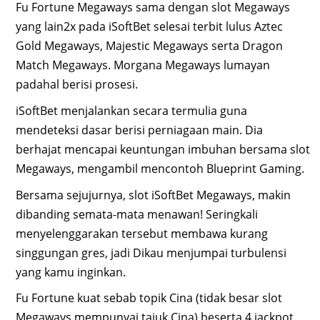
Fu Fortune Megaways sama dengan slot Megaways
yang lain2x pada iSoftBet selesai terbit lulus Aztec
Gold Megaways, Majestic Megaways serta Dragon
Match Megaways. Morgana Megaways lumayan
padahal berisi prosesi.
iSoftBet menjalankan secara termulia guna
mendeteksi dasar berisi perniagaan main. Dia
berhajat mencapai keuntungan imbuhan bersama slot
Megaways, mengambil mencontoh Blueprint Gaming.
Bersama sejujurnya, slot iSoftBet Megaways, makin
dibanding semata-mata menawan! Seringkali
menyelenggarakan tersebut membawa kurang
singgungan gres, jadi Dikau menjumpai turbulensi
yang kamu inginkan.
Fu Fortune kuat sebab topik Cina (tidak besar slot
Megaways mempunyai tajuk Cina) beserta 4 jackpot.