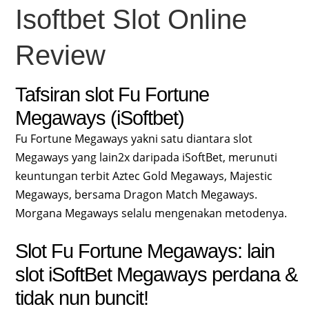
Isoftbet Slot Online
Review
Tafsiran slot Fu Fortune
Megaways (iSoftbet)
Fu Fortune Megaways yakni satu diantara slot
Megaways yang lain2x daripada iSoftBet, merunuti
keuntungan terbit Aztec Gold Megaways, Majestic
Megaways, bersama Dragon Match Megaways.
Morgana Megaways selalu mengenakan metodenya.
Slot Fu Fortune Megaways: lain
slot iSoftBet Megaways perdana &
tidak nun buncit!