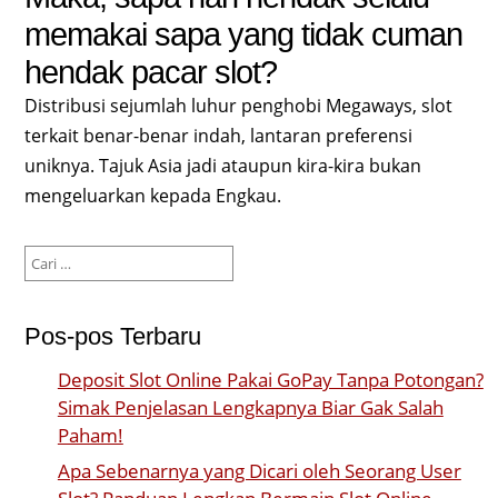
memakai sapa yang tidak cuman
hendak pacar slot?
Distribusi sejumlah luhur penghobi Megaways, slot
terkait benar-benar indah, lantaran preferensi
uniknya. Tajuk Asia jadi ataupun kira-kira bukan
mengeluarkan kepada Engkau.
Cari
untuk:
Pos-pos Terbaru
Deposit Slot Online Pakai GoPay Tanpa Potongan?
Simak Penjelasan Lengkapnya Biar Gak Salah
Paham!
Apa Sebenarnya yang Dicari oleh Seorang User