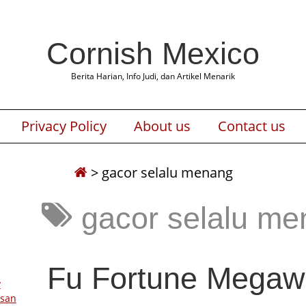
Cornish Mexico
Berita Harian, Info Judi, dan Artikel Menarik
Privacy Policy
About us
Contact us
>
gacor selalu menang
gacor selalu me
Fu Fortune Megawa
y
asan