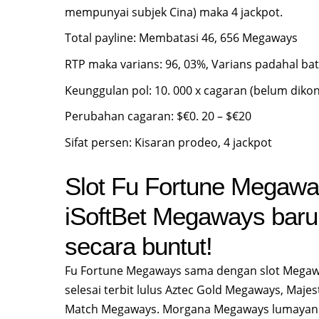
mempunyai subjek Cina) maka 4 jackpot.
Total payline: Membatasi 46, 656 Megaways
RTP maka varians: 96, 03%, Varians padahal ba
Keunggulan pol: 10. 000 x cagaran (belum dikon
Perubahan cagaran: $€0. 20 – $€20
Sifat persen: Kisaran prodeo, 4 jackpot
Slot Fu Fortune Megaway
iSoftBet Megaways baru
secara buntut!
Fu Fortune Megaways sama dengan slot Megawa
selesai terbit lulus Aztec Gold Megaways, Maj
Match Megaways. Morgana Megaways lumayan pa