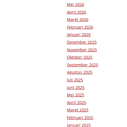
Mei 2026
April 2026
Maret 2026
Februari 2026
Januari 2026
Desember 2025
November 2025
Oktober 2025
September 2025
Agustus 2025
Juli 2025
Juni 2025
Mei 2025
April 2025
Maret 2025
Februari 2025
Januari 2025