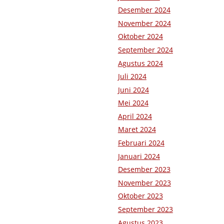
Desember 2024
November 2024
Oktober 2024
September 2024
Agustus 2024
Juli 2024
Juni 2024
Mei 2024
April 2024
Maret 2024
Februari 2024
Januari 2024
Desember 2023
November 2023
Oktober 2023
September 2023
Agustus 2023