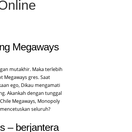
Online
ning Megaways
gan mutakhir. Maka terlebih
t Megaways gres. Saat
kaan ego, Dikau mengamati
ng. Akankah dengan tunggal
a Chile Megaways, Monopoly
 mencetuskan seluruh?
 – berjantera