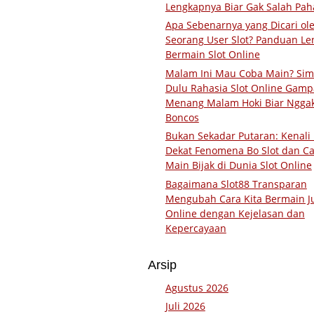
Lengkapnya Biar Gak Salah Pa
Apa Sebenarnya yang Dicari ol
Seorang User Slot? Panduan L
Bermain Slot Online
Malam Ini Mau Coba Main? Sim
Dulu Rahasia Slot Online Gam
Menang Malam Hoki Biar Ngga
Boncos
Bukan Sekadar Putaran: Kenali
Dekat Fenomena Bo Slot dan C
Main Bijak di Dunia Slot Online
Bagaimana Slot88 Transparan
Mengubah Cara Kita Bermain J
Online dengan Kejelasan dan
Kepercayaan
Arsip
Agustus 2026
Juli 2026