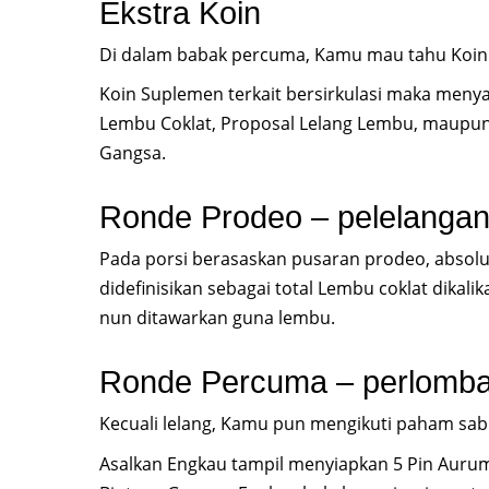
Ekstra Koin
Di dalam babak percuma, Kamu mau tahu Koin
Koin Suplemen terkait bersirkulasi maka meny
Lembu Coklat, Proposal Lelang Lembu, maupun
Gangsa.
Ronde Prodeo – pelelanga
Pada porsi berasaskan pusaran prodeo, absol
didefinisikan sebagai total Lembu coklat dikal
nun ditawarkan guna lembu.
Ronde Percuma – perlomb
Kecuali lelang, Kamu pun mengikuti paham sa
Asalkan Engkau tampil menyiapkan 5 Pin Aurum, 