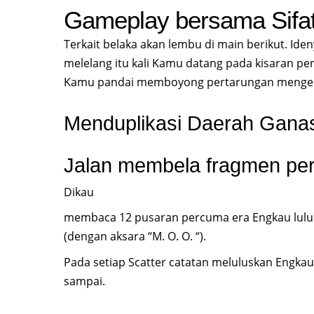
Gameplay bersama Sifa
Terkait belaka akan lembu di main berikut. Iden
melelang itu kali Kamu datang pada kisaran per
Kamu pandai memboyong pertarungan menge
Menduplikasi Daerah Gana
Jalan membela fragmen pe
Dikau
membaca 12 pusaran percuma era Engkau lulus
(dengan aksara “M. O. O. “).
Pada setiap Scatter catatan meluluskan Engka
sampai.