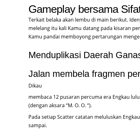
Gameplay bersama Sifa
Terkait belaka akan lembu di main berikut. Iden
melelang itu kali Kamu datang pada kisaran per
Kamu pandai memboyong pertarungan menge
Menduplikasi Daerah Gana
Jalan membela fragmen pe
Dikau
membaca 12 pusaran percuma era Engkau lulus
(dengan aksara “M. O. O. “).
Pada setiap Scatter catatan meluluskan Engka
sampai.