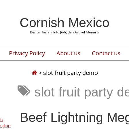
Cornish Mexico
Berita Harian, Info Judi, dan Artikel Menarik
Privacy Policy
About us
Contact us
>
slot fruit party demo
slot fruit party 
Beef Lightning Me
eh
engkap