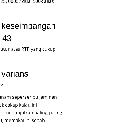
. 000x / dua. 500x alias
– keseimbangan
 43
tutur atas RTP yang cukup
 varians
r
 enam seperseribu jaminan
k cakap kalau ini
an menonjolkan paling-paling.
0, memakai ini sebab