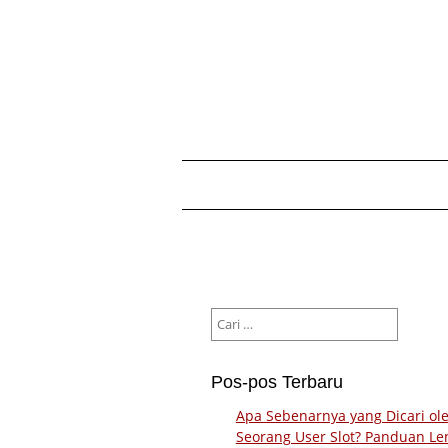
Cari
untuk:
Pos-pos Terbaru
Apa Sebenarnya yang Dicari ol
Seorang User Slot? Panduan L