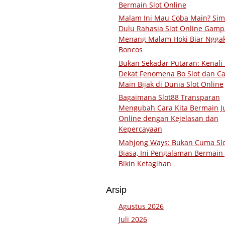
Bermain Slot Online
Malam Ini Mau Coba Main? Sim
Dulu Rahasia Slot Online Gam
Menang Malam Hoki Biar Ngga
Boncos
Bukan Sekadar Putaran: Kenali
Dekat Fenomena Bo Slot dan C
Main Bijak di Dunia Slot Online
Bagaimana Slot88 Transparan
Mengubah Cara Kita Bermain J
Online dengan Kejelasan dan
Kepercayaan
Mahjong Ways: Bukan Cuma Sl
Biasa, Ini Pengalaman Bermain
Bikin Ketagihan
Arsip
Agustus 2026
Juli 2026