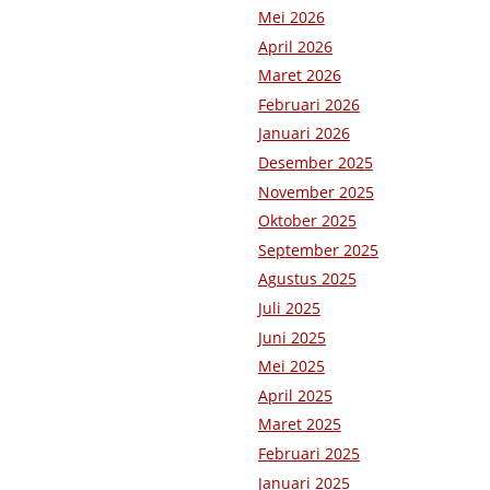
Mei 2026
April 2026
Maret 2026
Februari 2026
Januari 2026
Desember 2025
November 2025
Oktober 2025
September 2025
Agustus 2025
Juli 2025
Juni 2025
Mei 2025
April 2025
Maret 2025
Februari 2025
Januari 2025