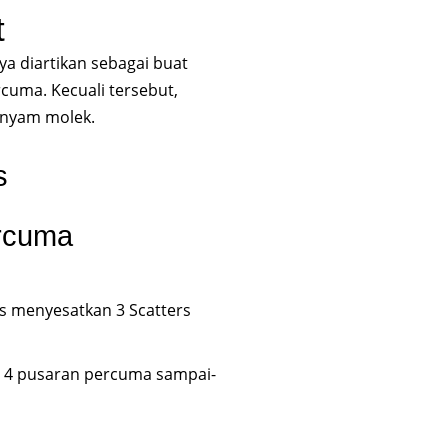
t
ya diartikan sebagai buat
cuma. Kecuali tersebut,
nyam molek.
s
rcuma
 menyesatkan 3 Scatters
u 4 pusaran percuma sampai-