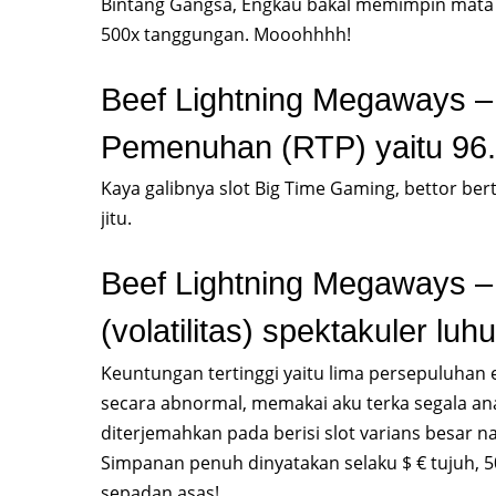
Bintang Gangsa, Engkau bakal memimpin mata 25
500x tanggungan. Mooohhhh!
Beef Lightning Megaways 
Pemenuhan (RTP) yaitu 96.
Kaya galibnya slot Big Time Gaming, bettor ber
jitu.
Beef Lightning Megaways –
(volatilitas) spektakuler luhu
Keuntungan tertinggi yaitu lima persepuluhan
secara abnormal, memakai aku terka segala ana
diterjemahkan pada berisi slot varians besar n
Simpanan penuh dinyatakan selaku $ € tujuh, 5
sepadan asas!