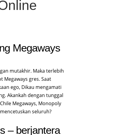
Online
ning Megaways
gan mutakhir. Maka terlebih
t Megaways gres. Saat
kaan ego, Dikau mengamati
ng. Akankah dengan tunggal
a Chile Megaways, Monopoly
 mencetuskan seluruh?
 – berjantera