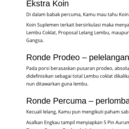
Ekstra Koin
Di dalam babak percuma, Kamu mau tahu Koin
Koin Suplemen terkait bersirkulasi maka meny
Lembu Coklat, Proposal Lelang Lembu, maupun
Gangsa.
Ronde Prodeo – pelelanga
Pada porsi berasaskan pusaran prodeo, absol
didefinisikan sebagai total Lembu coklat dikal
nun ditawarkan guna lembu.
Ronde Percuma – perlomb
Kecuali lelang, Kamu pun mengikuti paham sa
Asalkan Engkau tampil menyiapkan 5 Pin Aurum, 