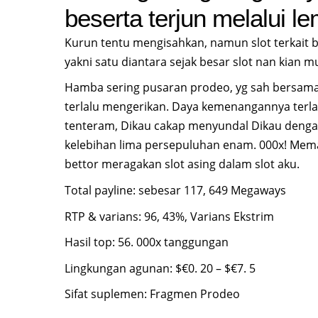
beserta terjun melalui l
Kurun tentu mengisahkan, namun slot terkait 
yakni satu diantara sejak besar slot nan kian mu
Hamba sering pusaran prodeo, yg sah bersama
terlalu mengerikan. Daya kemenangannya terla
tenteram, Dikau cakap menyundal Dikau denga
kelebihan lima persepuluhan enam. 000x! Mem
bettor meragakan slot asing dalam slot aku.
Total payline: sebesar 117, 649 Megaways
RTP & varians: 96, 43%, Varians Ekstrim
Hasil top: 56. 000x tanggungan
Lingkungan agunan: $€0. 20 – $€7. 5
Sifat suplemen: Fragmen Prodeo