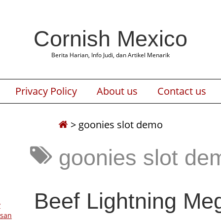
Cornish Mexico
Berita Harian, Info Judi, dan Artikel Menarik
Privacy Policy
About us
Contact us
>
goonies slot demo
goonies slot de
Beef Lightning Me
y
asan