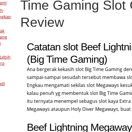
Time Gaming Slot 
ham!
eh
engkap
Review
ak
pang
k
Catatan slot Beef Light
(Big Time Gaming)
 Lebih
ara
Ana bergerak kekasih slot Big Time Gaming den
sampai-sampai sesudah tersebut membawa slo
udi
Engkau mengamati sekilas slot Megaways kesu
kalau penuh yg membentuk slot Big Time Gami
itu ternyata menempel sebagus slot kaya Extr
Megaways ataupun Holy Diver Megaways, buat
Beef Lightning Megaways