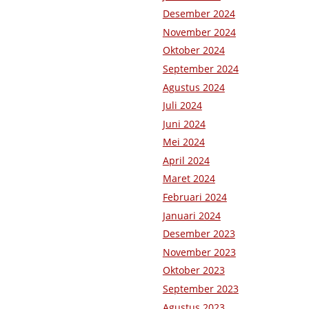
Desember 2024
November 2024
Oktober 2024
September 2024
Agustus 2024
Juli 2024
Juni 2024
Mei 2024
April 2024
Maret 2024
Februari 2024
Januari 2024
Desember 2023
November 2023
Oktober 2023
September 2023
Agustus 2023