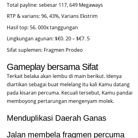
Total payline: sebesar 117, 649 Megaways
RTP & varians: 96, 43%, Varians Ekstrim
Hasil top: 56. 000x tanggungan
Lingkungan agunan: $€0. 20 – $€7. 5
Sifat suplemen: Fragmen Prodeo
Gameplay bersama Sifat
Terkait belaka akan lembu di main berikut. Idenya
diartikan sebagai buat melelang itu kali Kamu datang
pada kisaran percuma. Kecuali tersebut, Kamu pandai
memboyong pertarungan mengenyam molek.
Menduplikasi Daerah Ganas
Jalan membela fragmen percuma