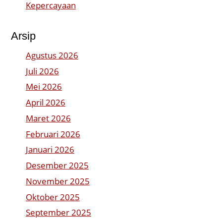
Kepercayaan
Arsip
Agustus 2026
Juli 2026
Mei 2026
April 2026
Maret 2026
Februari 2026
Januari 2026
Desember 2025
November 2025
Oktober 2025
September 2025