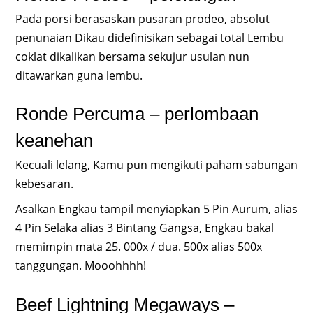
Pada porsi berasaskan pusaran prodeo, absolut
penunaian Dikau didefinisikan sebagai total Lembu
coklat dikalikan bersama sekujur usulan nun
ditawarkan guna lembu.
Ronde Percuma – perlombaan
keanehan
Kecuali lelang, Kamu pun mengikuti paham sabungan
kebesaran.
Asalkan Engkau tampil menyiapkan 5 Pin Aurum, alias
4 Pin Selaka alias 3 Bintang Gangsa, Engkau bakal
memimpin mata 25. 000x / dua. 500x alias 500x
tanggungan. Mooohhhh!
Beef Lightning Megaways –