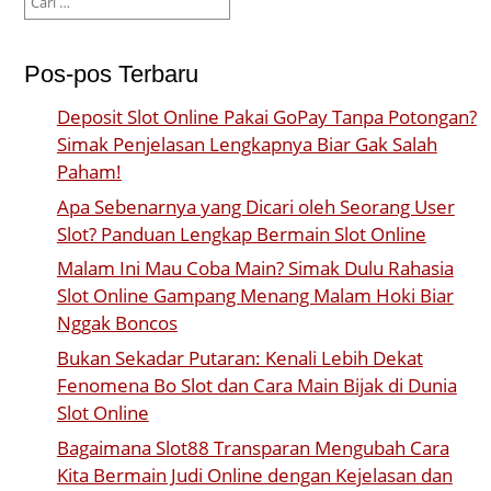
untuk:
Pos-pos Terbaru
Deposit Slot Online Pakai GoPay Tanpa Potongan?
Simak Penjelasan Lengkapnya Biar Gak Salah
Paham!
Apa Sebenarnya yang Dicari oleh Seorang User
Slot? Panduan Lengkap Bermain Slot Online
Malam Ini Mau Coba Main? Simak Dulu Rahasia
Slot Online Gampang Menang Malam Hoki Biar
Nggak Boncos
Bukan Sekadar Putaran: Kenali Lebih Dekat
Fenomena Bo Slot dan Cara Main Bijak di Dunia
Slot Online
Bagaimana Slot88 Transparan Mengubah Cara
Kita Bermain Judi Online dengan Kejelasan dan