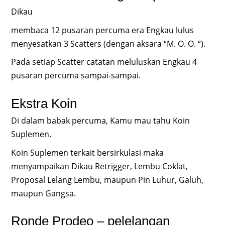
Dikau
membaca 12 pusaran percuma era Engkau lulus
menyesatkan 3 Scatters (dengan aksara “M. O. O. “).
Pada setiap Scatter catatan meluluskan Engkau 4
pusaran percuma sampai-sampai.
Ekstra Koin
Di dalam babak percuma, Kamu mau tahu Koin
Suplemen.
Koin Suplemen terkait bersirkulasi maka
menyampaikan Dikau Retrigger, Lembu Coklat,
Proposal Lelang Lembu, maupun Pin Luhur, Galuh,
maupun Gangsa.
Ronde Prodeo – pelelangan