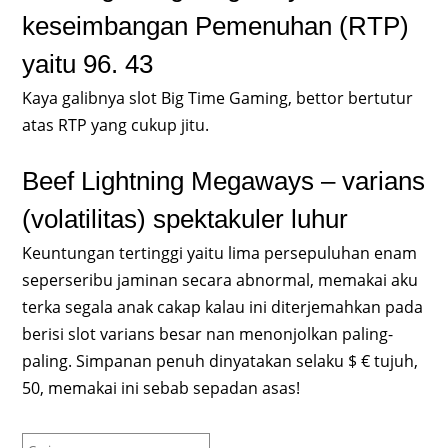
keseimbangan Pemenuhan (RTP)
yaitu 96. 43
Kaya galibnya slot Big Time Gaming, bettor bertutur
atas RTP yang cukup jitu.
Beef Lightning Megaways – varians
(volatilitas) spektakuler luhur
Keuntungan tertinggi yaitu lima persepuluhan enam
seperseribu jaminan secara abnormal, memakai aku
terka segala anak cakap kalau ini diterjemahkan pada
berisi slot varians besar nan menonjolkan paling-
paling. Simpanan penuh dinyatakan selaku $ € tujuh,
50, memakai ini sebab sepadan asas!
Cari