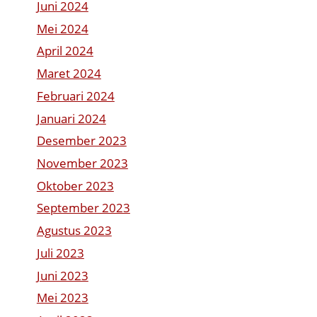
Juni 2024
Mei 2024
April 2024
Maret 2024
Februari 2024
Januari 2024
Desember 2023
November 2023
Oktober 2023
September 2023
Agustus 2023
Juli 2023
Juni 2023
Mei 2023