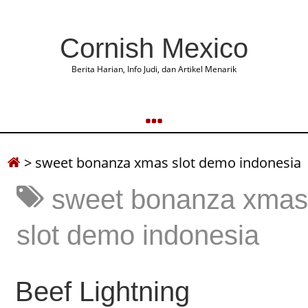
Cornish Mexico
Berita Harian, Info Judi, dan Artikel Menarik
>
sweet bonanza xmas slot demo indonesia
sweet bonanza xma
slot demo indonesia
Beef Lightning